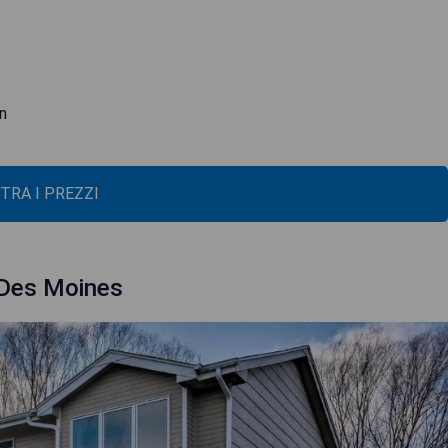
n
TRA I PREZZI
Des Moines