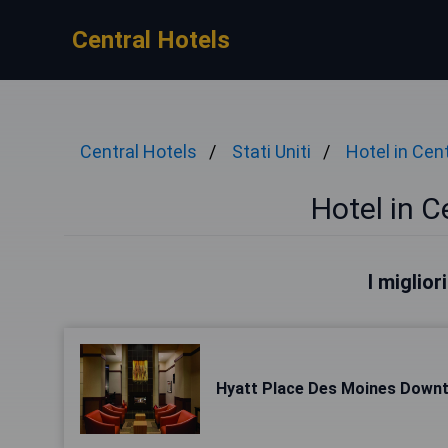
Central Hotels
Central Hotels
Stati Uniti
Hotel in Cen
Hotel in C
I miglior
Hyatt Place Des Moines Down