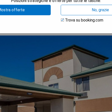
Posizioni strategiche e offerte per tutte le tasche.
TRA I PREZZI
ostra offerte
No, grazie
Trova su booking.com
Moines