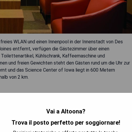
reies WLAN und einen Innenpool in der Innenstadt von Des
oines entfernt, verfügen die Gästezimmer über einen
, Toilettenartikel, Kühlschrank, Kaffeemaschine und
hinen und freien Gewichten steht den Gästen rund um die Uhr zur
rnt und das Science Center of Iowa liegt in 600 Metern
halb von 2 km.
Vai a Altoona?
Trova il posto perfetto per soggiornare!