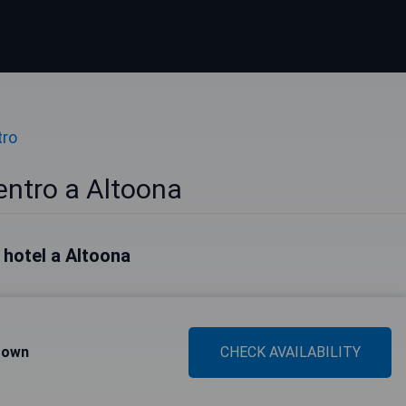
tro
entro a Altoona
i hotel a Altoona
town
CHECK AVAILABILITY