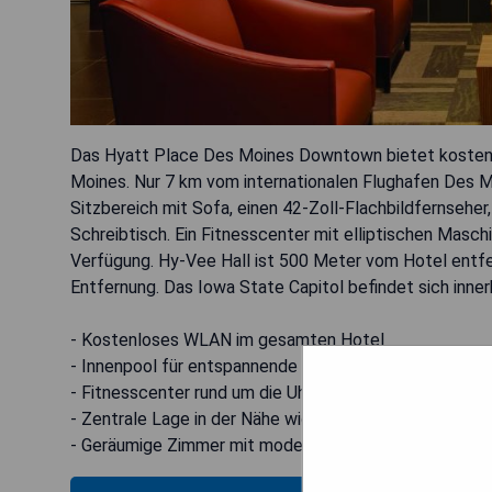
Das Hyatt Place Des Moines Downtown bietet kostenf
Moines. Nur 7 km vom internationalen Flughafen Des M
Sitzbereich mit Sofa, einen 42-Zoll-Flachbildfernseher
Schreibtisch. Ein Fitnesscenter mit elliptischen Masc
Verfügung. Hy-Vee Hall ist 500 Meter vom Hotel entfe
Entfernung. Das Iowa State Capitol befindet sich inner
- Kostenloses WLAN im gesamten Hotel
- Innenpool für entspannende Momente
- Fitnesscenter rund um die Uhr geöffnet
- Zentrale Lage in der Nähe wichtiger Attraktionen
- Geräumige Zimmer mit modernen Annehmlichkeiten