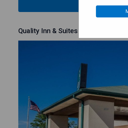
MOS
M
Quality Inn & Suites Altoona - Des 