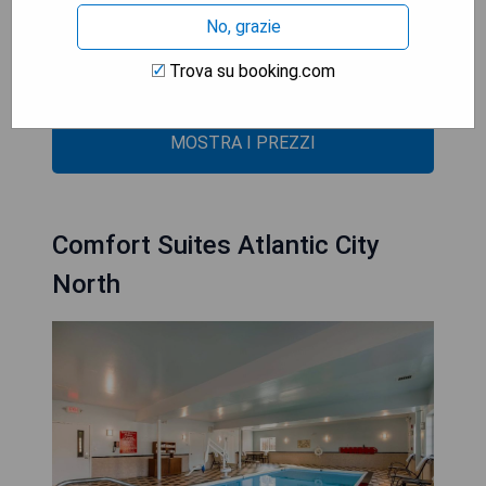
- Klimatisierte Zimmer
No, grazie
- Hoteleigenes Restaurant mit indischer Küche
- Gute Anbindung an lokale Attraktionen
Trova su booking.com
- In der Nähe des Flughafens
MOSTRA I PREZZI
Comfort Suites Atlantic City
North