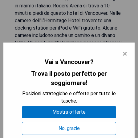
in marmo italiano. Rogers Arena si trova a 10
minuti a piedi da questo hotel di Vancouver. Nelle
camere dell'L’Hermitage Hotel troverete una
docking station per iPod e WiFi gratuito. Alcune
camere includono anche un camino e un divano
letto. Gli ospiti dell'L’Hermitage possono rilassarsi
sul patio del giardino o lavorare nel centro
×
business, che include anche una biblioteca. L'hotel
Vai a Vancouver?
offre anche una palestra aperta 24 ore su
24.L’Hermitage offre servizi di concierge con
Trova il posto perfetto per
informazioni sugli eventi e attrazioni della zona. La
soggiornare!
Galleria d'Arte di Vancouver e il Queen Elizabeth
Posizioni strategiche e offerte per tutte le
Theater distano solo 10 minuti a piedi dall'hotel.Il
tasche.
BC Place Stadium si trova a 600 m dall'hotel.
Mostra offerte
- Piscina riscaldata all'aperto
- Vasca idromassaggio
No, grazie
- Camere eleganti con TV a schermo piatto