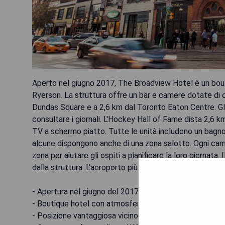
Aperto nel giugno 2017, The Broadview Hotel è un bouti
Ryerson. La struttura offre un bar e camere dotate di c
Dundas Square e a 2,6 km dal Toronto Eaton Centre. Gl
consultare i giornali. L'Hockey Hall of Fame dista 2,6 k
TV a schermo piatto. Tutte le unità includono un bagno 
alcune dispongono anche di una zona salotto. Ogni came
zona per aiutare gli ospiti a pianificare la loro giornat
dalla struttura. L'aeroporto più vicino è quello di Bill
- Apertura nel giugno del 2017
- Boutique hotel con atmosfera accogliente
- Posizione vantaggiosa vicino all'Università di Ryerson