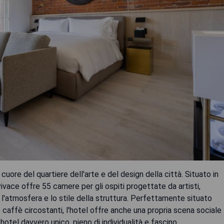
uore del quartiere dell'arte e del design della città. Situato in
 vivace offre 55 camere per gli ospiti progettate da artisti,
 l'atmosfera e lo stile della struttura. Perfettamente situato
 e caffè circostanti, l'hotel offre anche una propria scena sociale
 hotel davvero unico, pieno di individualità e fascino.