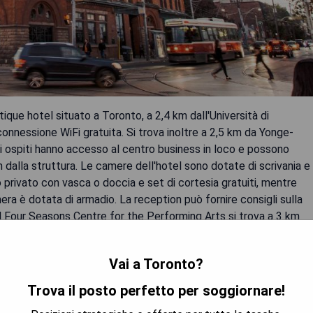
que hotel situato a Toronto, a 2,4 km dall'Università di
onnessione WiFi gratuita. Si trova inoltre a 2,5 km da Yonge-
i ospiti hanno accesso al centro business in loco e possono
m dalla struttura. Le camere dell'hotel sono dotate di scrivania e
privato con vasca o doccia e set di cortesia gratuiti, mentre
ra è dotata di armadio. La reception può fornire consigli sulla
a. Il Four Seasons Centre for the Performing Arts si trova a 3 km
y Bishop Toronto City, situato a 5 km da The Broadview Hotel.
Vai a Toronto?
Trova il posto perfetto per soggiornare!