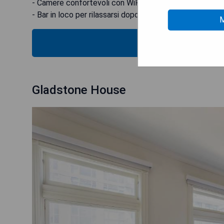
- Camere confortevoli con WiFi gratuito
- Bar in loco per rilassarsi dopo una giornata intensa
M
MOS
Gladstone House