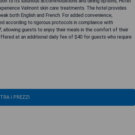
ition to its luxurious accommodations and dining options, Hôtel
xperience Valmont skin care treatments. The hotel provides
peak both English and French. For added convenience,
ed according to rigorous protocols in compliance with
, allowing guests to enjoy their meals in the comfort of their
ffered at an additional daily fee of $40 for guests who require
TRA I PREZZI