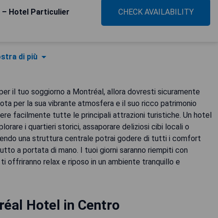
 – Hotel Particulier
CHECK AVAILABILITY
stra di più
er il tuo soggiorno a Montréal, allora dovresti sicuramente
ota per la sua vibrante atmosfera e il suo ricco patrimonio
re facilmente tutte le principali attrazioni turistiche. Un hotel
orare i quartieri storici, assaporare deliziosi cibi locali o
iendo una struttura centrale potrai godere di tutti i comfort
tto a portata di mano. I tuoi giorni saranno riempiti con
ti offriranno relax e riposo in un ambiente tranquillo e
éal Hotel in Centro