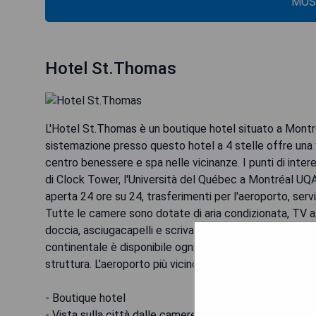
MOS
Hotel St.Thomas
L'Hotel St.Thomas è un boutique hotel situato a Montréa
sistemazione presso questo hotel a 4 stelle offre una v
centro benessere e spa nelle vicinanze. I punti di intere
di Clock Tower, l'Università del Québec a Montréal UQA
aperta 24 ore su 24, trasferimenti per l'aeroporto, servi
Tutte le camere sono dotate di aria condizionata, TV a sc
doccia, asciugacapelli e scrivania. Presso l'hotel trov
continentale è disponibile ogni mattina presso l'Hotel 
struttura. L'aeroporto più vicino è quello di Montréal/S
- Boutique hotel
- Vista sulla città dalle camere