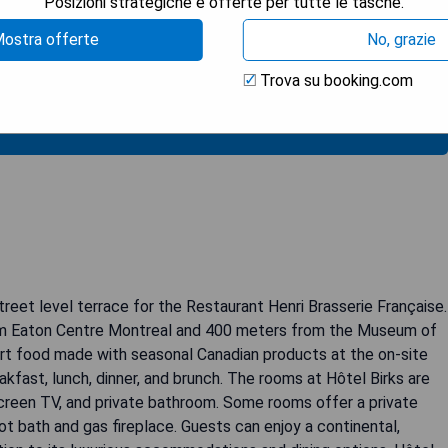
Posizioni strategiche e offerte per tutte le tasche.
ostra offerte
No, grazie
Trova su booking.com
TRA I PREZZI
reet level terrace for the Restaurant Henri Brasserie Française.
rom Eaton Centre Montreal and 400 meters from the Museum of
rt food made with seasonal Canadian products at the on-site
kfast, lunch, dinner, and brunch. The rooms at Hôtel Birks are
creen TV, and private bathroom. Some rooms offer a private
ot bath and gas fireplace. Guests can enjoy a continental,