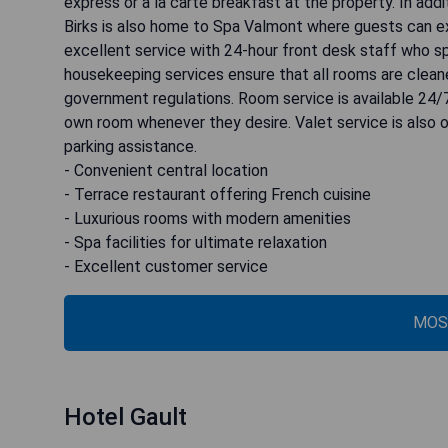
express or à la carte breakfast at the property. In add
Birks is also home to Spa Valmont where guests can e
excellent service with 24-hour front desk staff who s
housekeeping services ensure that all rooms are clean
government regulations. Room service is available 24/7
own room whenever they desire. Valet service is also o
parking assistance.
- Convenient central location
- Terrace restaurant offering French cuisine
- Luxurious rooms with modern amenities
- Spa facilities for ultimate relaxation
- Excellent customer service
MOS
Hotel Gault