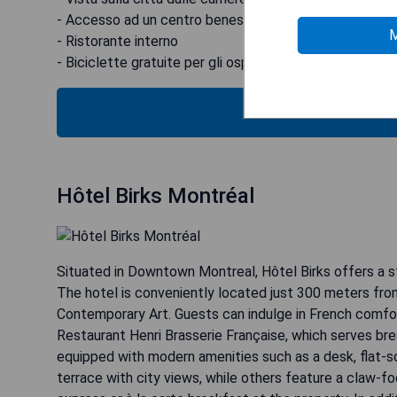
- Accesso ad un centro benessere/spa nelle vicinanze
M
- Ristorante interno
- Biciclette gratuite per gli ospiti
MOS
Hôtel Birks Montréal
Situated in Downtown Montreal, Hôtel Birks offers a st
The hotel is conveniently located just 300 meters f
Contemporary Art. Guests can indulge in French comfo
Restaurant Henri Brasserie Française, which serves brea
equipped with modern amenities such as a desk, flat-s
terrace with city views, while others feature a claw-fo