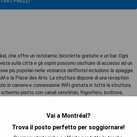
TRA I PREZZI
l, che offre un ristorante, biciclette gratuite e un bar. Ogni
ista sulla città e gli ospiti possono usufruire di accesso ad un
sse più popolari nelle vicinanze dell'hotel includono la spiaggia
M e la Place des Arts. La struttura dispone di una reception
zio in camera e connessione WiFi gratuita in tutta la struttura.
hermo piatto con canali satellitari, frigorifero, bollitore,
erete anche armadietti ed un bagno privato. La colazione
St.Thomas e gli ospiti possono godere della terrazza della
t-Hubert Airport situato a 12 km dall'hotel.
Vai a Montréal?
Trova il posto perfetto per soggiornare!