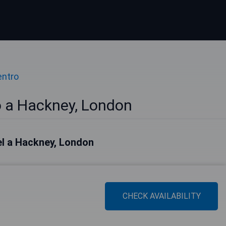
entro
o a Hackney, London
tel a Hackney, London
CHECK AVAILABILITY