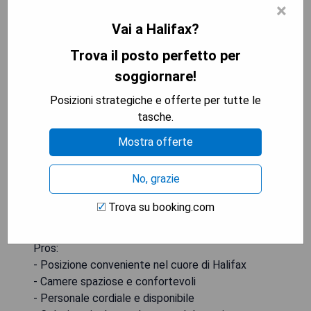
×
Best Western Dartmouth Hotel
Vai a Halifax?
& Suites
Trova il posto perfetto per
soggiornare!
Posizioni strategiche e offerte per tutte le
tasche.
Mostra offerte
No, grazie
Trova su booking.com
Pros:
- Posizione conveniente nel cuore di Halifax
- Camere spaziose e confortevoli
- Personale cordiale e disponibile