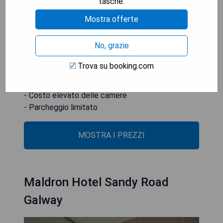
tasche.
Pros:
Mostra offerte
- Posizione centrale
- Spa di lusso
No, grazie
- Camere moderne e confortevoli
- Personale cordiale e professionale
Trova su booking.com
Cons:
- Costo elevato delle camere
- Parcheggio limitato
MOSTRA I PREZZI
Maldron Hotel Sandy Road
Galway