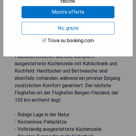
tasche.
Mostra offerte
Kvamsdal Pensjonat 1 befindet sich in Eidfjord in
No, grazie
der Hordaland-Region und bietet einen Garten
Trova su booking.com
sowie eine Terrasse. Die Unterkunft verfügt über
kostenfreies WLAN, einen Kabel-
Flachbildfernseher und eine komplett
ausgestattete Küchenzeile mit Kühlschrank und
Kochfeld. Handtücher und Bettwäsche sind
ebenfalls vorhanden, während ein privater Eingang
zusätzlichen Komfort garantiert. Der nächste
Flughafen ist der Flughafen Bergen-Flesland, der
155 km entfernt liegt.
- Ruhige Lage in der Natur
- Kostenlose Parkplätze
- Vollständig ausgestattete Küchenzeile