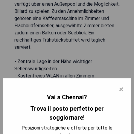
verfügt über einen Außenpool und die Möglichkeit,
Billard zu spielen. Zu den Annehmlichkeiten
gehören eine Kaffeemaschine im Zimmer und
Flachbildfernseher; ausgewählte Zimmer bieten
zudem einen Balkon oder Seeblick. Ein
reichhaltiges Frühstücksbuffet wird täglich
serviert.
- Zentrale Lage in der Nähe wichtiger
Sehenswürdigkeiten
- Kostenfreies WLAN in allen Zimmern
- Außenpool zur Entspannung
×
- Autovermietung für Erkundungen in der
Vai a Chennai?
Umgebung
- Mehrsprachiges Personal für individuelle
Trova il posto perfetto per
Unterstützung
soggiornare!
Posizioni strategiche e offerte per tutte le
MOSTRA I PREZZI