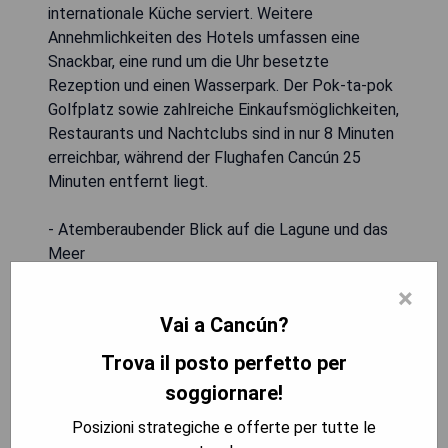
internationale Küche serviert. Weitere
Annehmlichkeiten des Hotels umfassen eine
Snackbar, eine rund um die Uhr besetzte
Rezeption und einen Wasserpark. Der Pok-ta-pok
Golfplatz sowie zahlreiche Einkaufsmöglichkeiten,
Restaurants und Nachtclubs sind in nur 8 Minuten
erreichbar, während der Flughafen Cancún 25
Minuten entfernt liegt.
- Atemberaubender Blick auf die Lagune und das
Meer
- Vielseitige gastronomische Angebote
×
- Geräumige Suiten mit Küchenzeile
Vai a Cancún?
- Nähe zu Einkaufszentren und
Freizeitmöglichkeiten
Trova il posto perfetto per
- Wasserpark für Unterhaltung vor Ort
soggiornare!
Posizioni strategiche e offerte per tutte le
MOSTRA I PREZZI