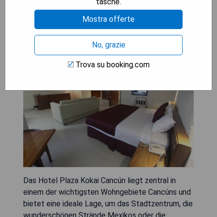
tasche.
Mostra offerte
Hotel Plaza Kokai Cancún
No, grazie
Trova su booking.com
Das Hotel Plaza Kokai Cancún liegt zentral in
einem der wichtigsten Wohngebiete Cancúns und
bietet eine ideale Lage, um das Stadtzentrum, die
wunderschönen Strände Mexikos oder die