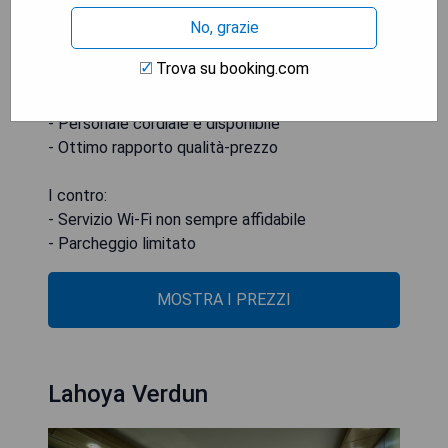
No, grazie
I pro:
Trova su booking.com
- Posizione centrale
- Camere spaziose e confortevoli
- Personale cordiale e disponibile
- Ottimo rapporto qualità-prezzo
I contro:
- Servizio Wi-Fi non sempre affidabile
- Parcheggio limitato
MOSTRA I PREZZI
Lahoya Verdun