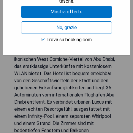
tasche.
Mostra offerte
No, grazie
Trova su booking.com
Das Grand Hyatt Abu Dhabi Hotel & Residences
Emirates Pearl ist ein luxuriöses Hotel im
ikonischen West Corniche-Viertel von Abu Dhabi,
das erstklassige Unterkünfte mit kostenlosem
WLAN bietet. Das Hotel ist bequem erreichbar
von den Geschäftsvierteln der Stadt und den
gehobenen Einkaufsmöglichkeiten und liegt 35
Autominuten vom internationalen Flughafen Abu
Dhabi entfernt. Es verbindet urbanen Luxus mit
einem echten Resortgefühl, ausgestattet mit
einem Infinity-Pool, einem separaten Whirlpool
und einem Strand. Die Zimmer sind mit
bodentiefen Fenstern und Balkonen