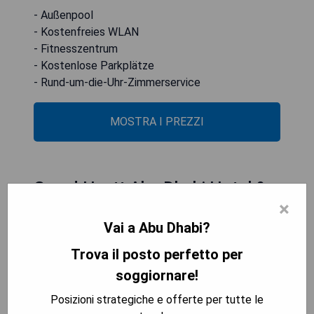
- Außenpool
- Kostenfreies WLAN
- Fitnesszentrum
- Kostenlose Parkplätze
- Rund-um-die-Uhr-Zimmerservice
MOSTRA I PREZZI
Grand Hyatt Abu Dhabi Hotel &
×
Residences Emirates Pearl
Vai a Abu Dhabi?
Trova il posto perfetto per
soggiornare!
Posizioni strategiche e offerte per tutte le