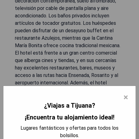
decoración contemporánea, suelo alfombrado,
televisión por cable de pantalla plana y aire
acondicionado. Los baños privados incluyen
artículos de tocador gratuitos. Los huéspedes
pueden disfrutar de un desayuno buffet en el
restaurante Azulejos, mientras que la Cantina
María Bonita ofrece cocina tradicional mexicana.
El hotel está frente a un gran centro comercial
que alberga cines y tiendas, y en sus cercanías
hay excelentes restaurantes, bares, museos y
acceso a las rutas hacia Ensenada, Rosarito y al
aeropuerto internacional. Además, el hotel
dispone de instalaciones para banquetes y salas
×
de reuniones.
¿Viajas a Tijuana?
- Ubicación céntrica
¡Encuentra tu alojamiento ideal!
- Cerca de la frontera con EE. UU.
- Variedad gastronómica
Lugares fantásticos y ofertas para todos los
- Instalaciones para eventos
bolsillos.