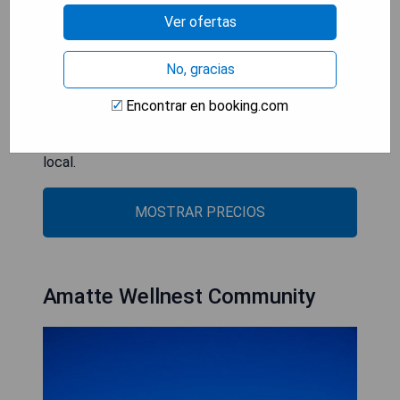
- Jardín extenso y piscina para relajarse.
Ver ofertas
- Desayuno buffet incluido en el restaurante.
- Ubicación céntrica cerca de atracciones
No, gracias
turísticas.
- Conexión Wi-Fi gratuita en todo el
Encontrar en booking.com
establecimiento.
- Estilo rústico encantador que resalta la cultura
local.
MOSTRAR PRECIOS
Amatte Wellnest Community