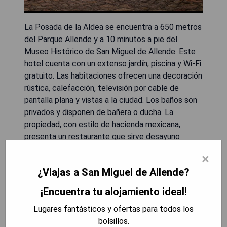
La Posada de la Aldea se encuentra a 650 metros
del Parque Allende y a 10 minutos a pie del
Museo Histórico de San Miguel de Allende. Este
hotel cuenta con un extenso jardín, piscina y Wi-Fi
gratuito. Las habitaciones ofrecen una decoración
rústica, calefacción, televisión por cable de
pantalla plana y vistas a la ciudad. Los baños son
privados y disponen de bañera o ducha. La
propiedad, con estilo de hacienda mexicana,
presenta un restaurante que sirve desayuno
buffet diario y cuenta con variedad de opciones
×
gastronómicas a solo 5 minutos caminando.
¿Viajas a San Miguel de Allende?
Además, está situada a 300 metros del Parque
Juárez y a 600 metros de la Iglesia San Miguel
¡Encuentra tu alojamiento ideal!
Arcángel; el Aeropuerto Internacional de
Lugares fantásticos y ofertas para todos los
Guanajuato queda a una hora y media en coche.
bolsillos.