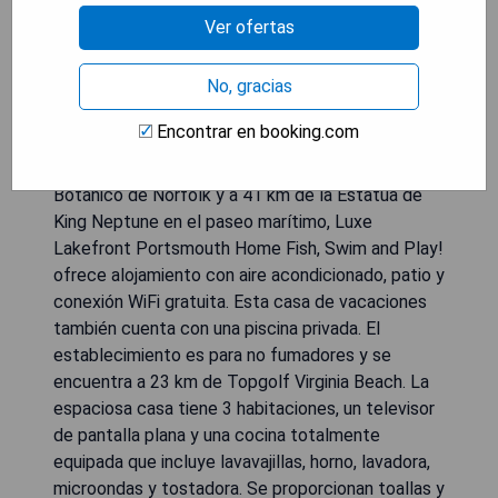
Ver ofertas
No, gracias
Encontrar en booking.com
Situado en Portsmouth, a 23 km del Jardín
Botánico de Norfolk y a 41 km de la Estatua de
King Neptune en el paseo marítimo, Luxe
Lakefront Portsmouth Home Fish, Swim and Play!
ofrece alojamiento con aire acondicionado, patio y
conexión WiFi gratuita. Esta casa de vacaciones
también cuenta con una piscina privada. El
establecimiento es para no fumadores y se
encuentra a 23 km de Topgolf Virginia Beach. La
espaciosa casa tiene 3 habitaciones, un televisor
de pantalla plana y una cocina totalmente
equipada que incluye lavavajillas, horno, lavadora,
microondas y tostadora. Se proporcionan toallas y