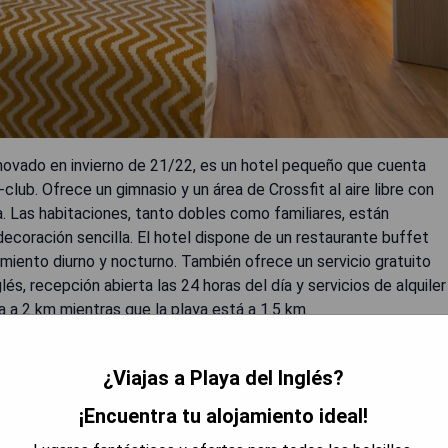
enovado en invierno de 21/22, es un hotel pequeño que cuenta
ni-club. Ofrece un gimnasio y un área de Crossfit al aire libre con
a. Las habitaciones, tanto dobles como familiares, están
decoración sencilla. El hotel dispone de un restaurante buffet
miento diurno y nocturno. También ofrece un servicio gratuito
s, recepción abierta las 24 horas del día y servicios de alquiler
a 2 km mientras que la playa está a 1.5 km.
¿Viajas a Playa del Inglés?
¡Encuentra tu alojamiento ideal!