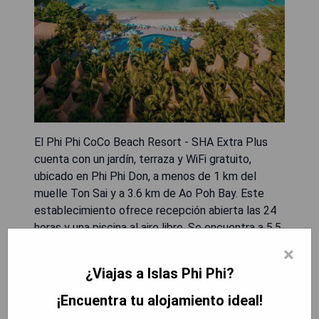
El Phi Phi CoCo Beach Resort - SHA Extra Plus
cuenta con un jardín, terraza y WiFi gratuito,
ubicado en Phi Phi Don, a menos de 1 km del
muelle Ton Sai y a 3.6 km de Ao Poh Bay. Este
establecimiento ofrece recepción abierta las 24
horas y una piscina al aire libre. Se encuentra a 5.5
km de la cueva Viking y a 800 metros de Pirate
×
Island Adventures.
¿Viajas a Islas Phi Phi?
- Ubicación conveniente cerca del muelle y
¡Encuentra tu alojamiento ideal!
playas.