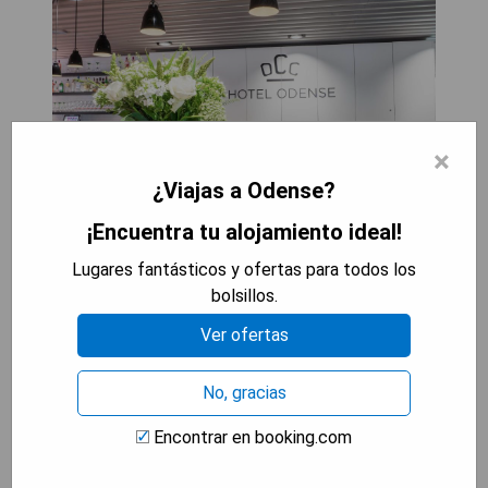
×
¿Viajas a Odense?
¡Encuentra tu alojamiento ideal!
Lugares fantásticos y ofertas para todos los
El Hotel Odense, ubicado en el Centro de
bolsillos.
Congresos de Odense, ofrece WiFi gratuito en las
habitaciones y cuenta con instalaciones de ocio
Ver ofertas
como gimnasio, sauna y terraza. Los huéspedes
pueden deleitarse con una cocina danesa-
No, gracias
francesa elaborada con ingredientes frescos y de
temporada.
Encontrar en booking.com
- WiFi gratuito en las habitaciones