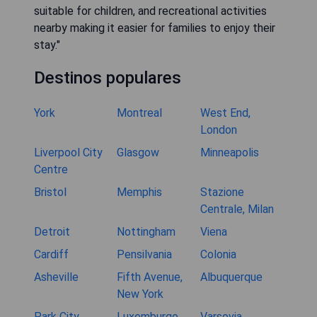
suitable for children, and recreational activities
nearby making it easier for families to enjoy their
stay."
Destinos populares
York
Montreal
West End,
London
Liverpool City
Glasgow
Minneapolis
Centre
Bristol
Memphis
Stazione
Centrale, Milan
Detroit
Nottingham
Viena
Cardiff
Pensilvania
Colonia
Asheville
Fifth Avenue,
Albuquerque
New York
Park City
Luxemburgo
Varsovia