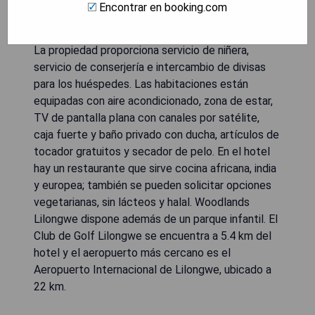
Encontrar en booking.com
Memorial de la Primera y Segunda Guerra Mundial,
el establecimiento cuenta con un bar y un casino.
La propiedad proporciona servicio de niñera,
servicio de conserjería e intercambio de divisas
para los huéspedes. Las habitaciones están
equipadas con aire acondicionado, zona de estar,
TV de pantalla plana con canales por satélite,
caja fuerte y baño privado con ducha, artículos de
tocador gratuitos y secador de pelo. En el hotel
hay un restaurante que sirve cocina africana, india
y europea; también se pueden solicitar opciones
vegetarianas, sin lácteos y halal. Woodlands
Lilongwe dispone además de un parque infantil. El
Club de Golf Lilongwe se encuentra a 5.4 km del
hotel y el aeropuerto más cercano es el
Aeropuerto Internacional de Lilongwe, ubicado a
22 km.