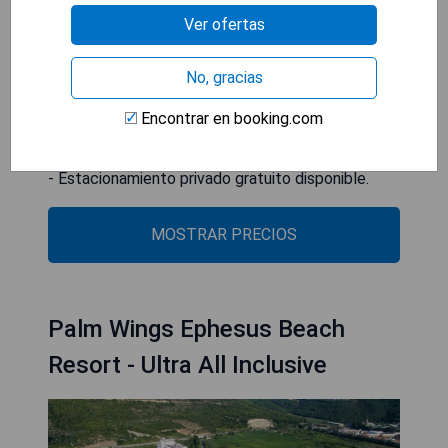
- Ubicación ideal frente al mar.
Ver ofertas
- Descuentos en restaurantes para estancias
prolongadas.
No, gracias
- Amplias instalaciones recreativas incluyendo
piscinas.
Encontrar en booking.com
- Servicio integral con spa y opciones culinarias
variada.
- Estacionamiento privado gratuito disponible.
MOSTRAR PRECIOS
Palm Wings Ephesus Beach
Resort - Ultra All Inclusive