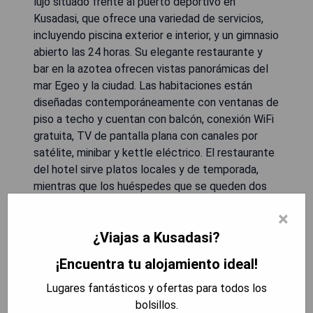
lujo situado frente al puerto deportivo en
Kusadasi, que ofrece una variedad de servicios,
incluyendo piscina exterior e interior, y un gimnasio
abierto las 24 horas. Su elegante restaurante y
bar en la azotea ofrecen vistas panorámicas del
mar Egeo y la ciudad. Las habitaciones están
diseñadas contemporáneamente con ventanas de
piso a techo y cuentan con balcón, conexión WiFi
gratuita, TV de pantalla plana con canales por
satélite, minibar y kettle eléctrico. El restaurante
del hotel sirve platos locales y de temporada,
mientras que los huéspedes que se queden dos
noches o más pueden disfrutar de un 15% de
×
descuento en el Gio Lounge & Restaurant.
¿Viajas a Kusadasi?
También se ofrece desayuno buffet, así como
bebidas alcohólicas y no alcohólicas desde el bar.
¡Encuentra tu alojamiento ideal!
Las instalaciones de spa y masajes son perfectas
para relajarse.
Lugares fantásticos y ofertas para todos los
bolsillos.