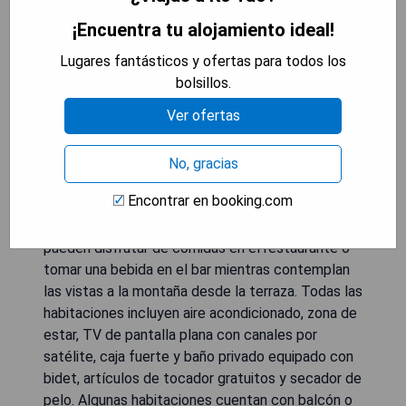
¡Encuentra tu alojamiento ideal!
Lugares fantásticos y ofertas para todos los
bolsillos.
Ver ofertas
Frente a la playa, Sai Daeng Resort ofrece
alojamiento de 4 estrellas en Koh Tao, con una
piscina al aire libre, jardín y salón compartido. Este
No, gracias
resort de 4 estrellas dispone de diversas
Encontrar en booking.com
instalaciones para deportes acuáticos, servicio a
la habitación y WiFi gratuito. Los huéspedes
pueden disfrutar de comidas en el restaurante o
tomar una bebida en el bar mientras contemplan
las vistas a la montaña desde la terraza. Todas las
habitaciones incluyen aire acondicionado, zona de
estar, TV de pantalla plana con canales por
satélite, caja fuerte y baño privado equipado con
bidet, artículos de tocador gratuitos y secador de
pelo. Algunas habitaciones cuentan con balcón o