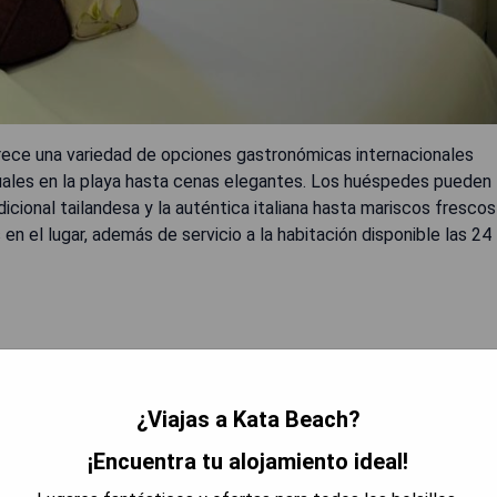
rece una variedad de opciones gastronómicas internacionales
ales en la playa hasta cenas elegantes. Los huéspedes pueden
icional tailandesa y la auténtica italiana hasta mariscos frescos
 en el lugar, además de servicio a la habitación disponible las 24
¿Viajas a Kata Beach?
¡Encuentra tu alojamiento ideal!
RAR PRECIOS