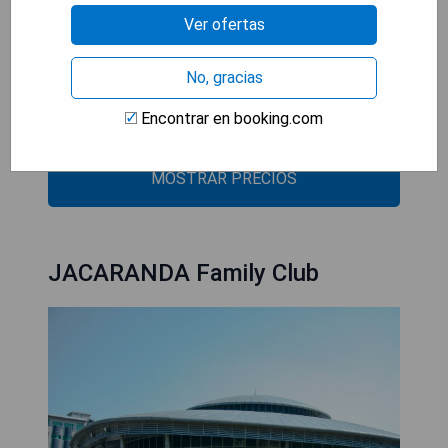
- Excelente ubicación cerca de atracciones
Ver ofertas
importantes.
- Servicio de habitaciones disponible las 24 horas.
- Transporte al aeropuerto por un coste adicional.
No, gracias
- Amplias opciones recreativas en los
Encontrar en booking.com
alrededores.
MOSTRAR PRECIOS
JACARANDA Family Club