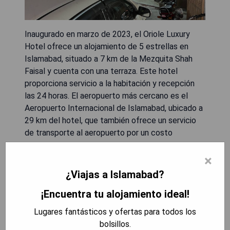
Inaugurado en marzo de 2023, el Oriole Luxury
Hotel ofrece un alojamiento de 5 estrellas en
Islamabad, situado a 7 km de la Mezquita Shah
Faisal y cuenta con una terraza. Este hotel
proporciona servicio a la habitación y recepción
las 24 horas. El aeropuerto más cercano es el
Aeropuerto Internacional de Islamabad, ubicado a
29 km del hotel, que también ofrece un servicio
de transporte al aeropuerto por un costo
adicional. El Parque Lake View se encuentra a 14
km del hotel y el Parque Nacional Ayūb está a 18
×
km. Además, el Museo Taxila está a 34 km y el
¿Viajas a Islamabad?
Parque Fatima Jinnah se sitúa a solo 3.5 km.
¡Encuentra tu alojamiento ideal!
- Recientemente inaugurado con instalaciones
Lugares fantásticos y ofertas para todos los
modernas.
bolsillos.