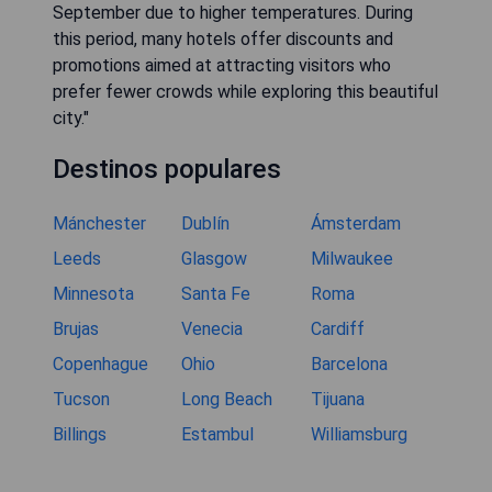
September due to higher temperatures. During
this period, many hotels offer discounts and
promotions aimed at attracting visitors who
prefer fewer crowds while exploring this beautiful
city."
Destinos populares
Mánchester
Dublín
Ámsterdam
Leeds
Glasgow
Milwaukee
Minnesota
Santa Fe
Roma
Brujas
Venecia
Cardiff
Copenhague
Ohio
Barcelona
Tucson
Long Beach
Tijuana
Billings
Estambul
Williamsburg