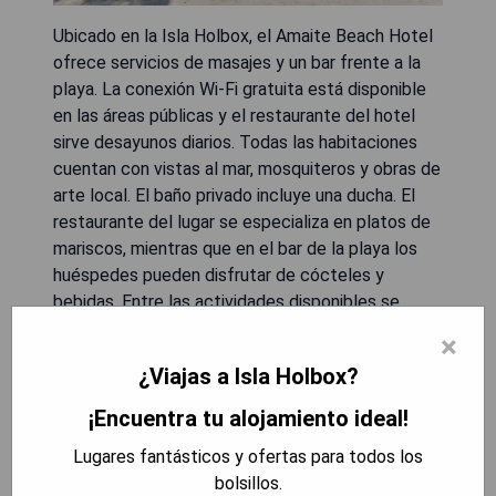
Ubicado en la Isla Holbox, el Amaite Beach Hotel
ofrece servicios de masajes y un bar frente a la
playa. La conexión Wi-Fi gratuita está disponible
en las áreas públicas y el restaurante del hotel
sirve desayunos diarios. Todas las habitaciones
cuentan con vistas al mar, mosquiteros y obras de
arte local. El baño privado incluye una ducha. El
restaurante del lugar se especializa en platos de
mariscos, mientras que en el bar de la playa los
huéspedes pueden disfrutar de cócteles y
bebidas. Entre las actividades disponibles se
encuentran la pesca, el esnórquel y el buceo.
×
Además, el hotel cuenta con un centro de
¿Viajas a Isla Holbox?
bienestar y ofrece alquiler de bicicletas, así como
tours para visitar la laguna, observar delfines y
¡Encuentra tu alojamiento ideal!
nadar con tiburones ballena. Cancún se encuentra
Lugares fantásticos y ofertas para todos los
a 70 km.
bolsillos.