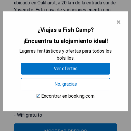
ubicado en Oakhurst, a 20 km de la entrada sur de
Yosemite. Esta casa de vacaciones cuenta con
WiFi gratuito y es 100% para no fumadores,
×
además de tener una bañera de hidromasaje. La
¿Viajas a Fish Camp?
amplia propiedad dispone de 3 habitaciones, TV,
cocina totalmente equipada con lavavajillas y
¡Encuentra tu alojamiento ideal!
horno, lavadora y 2 baños con bañera. Los
Lugares fantásticos y ofertas para todos los
huéspedes pueden disfrutar también de una
bolsillos.
chimenea y jugar al billar o relajarse en el jardín. El
aeropuerto más cercano es el Aeropuerto
Ver ofertas
Internacional Fresno Yosemite, situado a 85 km.
No, gracias
- Amplias habitaciones
- Bañera de hidromasaje
Encontrar en booking.com
- Jardín privado
- Ubicación cercana a Yosemite
- Wifi gratuito