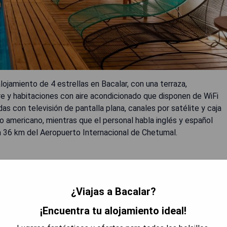
lojamiento de 4 estrellas en Bacalar, con una terraza,
ibre y habitaciones con aire acondicionado que disponen de WiFi
as con televisión de pantalla plana, canales por satélite y caja
 americano, mientras que el personal habla inglés y español
á a 36 km del Aeropuerto Internacional de Chetumal.
¿Viajas a Bacalar?
etumal.
¡Encuentra tu alojamiento ideal!