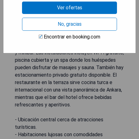
se encuentra a 1 km. La Gran Asamblea Nacional
Ver ofertas
de Turquía está a solo 5 minutos en coche del
hotel. Este hotel de 4 estrellas ofrece
habitaciones lujosas con decoraciones elegantes,
No, gracias
algunas de las cuales cuentan con bañera de
Encontrar en booking.com
hidromasaje y zona de estar. Todas las
habitaciones están equipadas con TV por satélite
y minibar. Las instalaciones incluyen Wi-Fi gratuito,
piscina cubierta y un spa donde los huéspedes
pueden disfrutar de masajes y sauna. También hay
estacionamiento privado gratuito disponible. El
restaurante en la terraza sirve cocina turca e
internacional con una vista panorámica de Ankara,
mientras que el bar del hotel ofrece bebidas
refrescantes y aperitivos.
- Ubicación central cerca de atracciones
turísticas.
- Habitaciones lujosas con comodidades