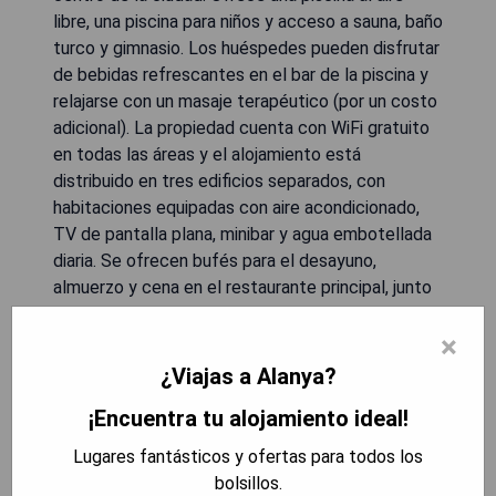
libre, una piscina para niños y acceso a sauna, baño
turco y gimnasio. Los huéspedes pueden disfrutar
de bebidas refrescantes en el bar de la piscina y
relajarse con un masaje terapéutico (por un costo
adicional). La propiedad cuenta con WiFi gratuito
en todas las áreas y el alojamiento está
distribuido en tres edificios separados, con
habitaciones equipadas con aire acondicionado,
TV de pantalla plana, minibar y agua embotellada
diaria. Se ofrecen bufés para el desayuno,
almuerzo y cena en el restaurante principal, junto
con opciones como desayuno tardío y té a las
×
cinco. También hay entretenimiento nocturno tres
veces por semana; así como toboganes acuáticos
¿Viajas a Alanya?
y un club infantil para los más pequeños. A
¡Encuentra tu alojamiento ideal!
disposición del cliente hay servicios adicionales
como recepción 24 horas, tienda de comestibles
Lugares fantásticos y ofertas para todos los
y peluquería.
bolsillos.