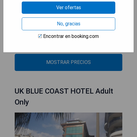
Ver ofertas
- Piscina al aire libre
- Cerca de la playa Kleopatra
- Club infantil para niños
No, gracias
- Entretenimiento nocturno varias veces por
Encontrar en booking.com
semana
- WiFi gratuito disponible
MOSTRAR PRECIOS
UK BLUE COAST HOTEL Adult
Only