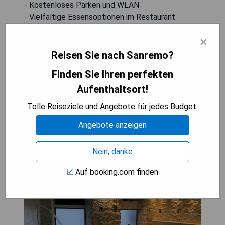
- Kostenloses Parken und WLAN
- Vielfältige Essensoptionen im Restaurant
- Nur wenige Schritte zum Strand
×
- Klassisch eingerichtete Zimmer mit modernen
Annehmlichkeiten
Reisen Sie nach Sanremo?
Finden Sie Ihren perfekten
PREISE ANZEIGEN
Aufenthaltsort!
Tolle Reiseziele und Angebote für jedes Budget.
Angebote anzeigen
Spa & Wellness by Des Anglais
Ingresso SPA gratuito
Nein, danke
Auf booking.com finden