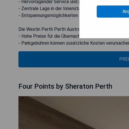
- Hervorragender Service und professionelles Personal
- Zentrale Lage in der Innenstadt von Perth
An
- Entspannungsmöglichkeiten wie Spa und Fitnessstud
Die Westin Perth Perth Australien - Cons:
- Hohe Preise für die Übernachtung
- Parkgebühren können zusätzliche Kosten verursache
PRE
Four Points by Sheraton Perth