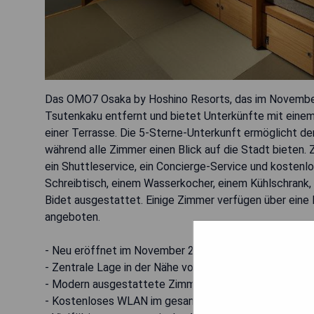
Das OMO7 Osaka by Hoshino Resorts, das im November
Tsutenkaku entfernt und bietet Unterkünfte mit einem
einer Terrasse. Die 5-Sterne-Unterkunft ermöglicht de
während alle Zimmer einen Blick auf die Stadt bieten
ein Shuttleservice, ein Concierge-Service und kostenl
Schreibtisch, einem Wasserkocher, einem Kühlschrank,
Bidet ausgestattet. Einige Zimmer verfügen über eine 
angeboten.
- Neu eröffnet im November 2022
- Zentrale Lage in der Nähe von Sehenswürdigkeiten
- Modern ausgestattete Zimmer mit Stadtblick
- Kostenloses WLAN im gesamten Hotel