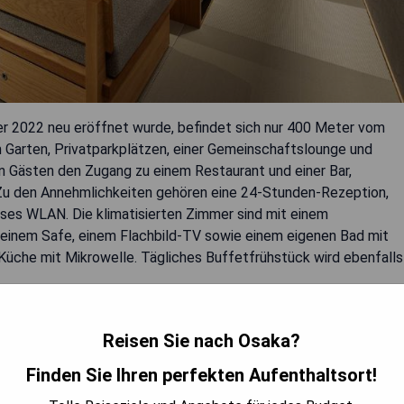
 2022 neu eröffnet wurde, befindet sich nur 400 Meter vom
 Garten, Privatparkplätzen, einer Gemeinschaftslounge und
n Gästen den Zugang zu einem Restaurant und einer Bar,
. Zu den Annehmlichkeiten gehören eine 24-Stunden-Rezeption,
oses WLAN. Die klimatisierten Zimmer sind mit einem
 einem Safe, einem Flachbild-TV sowie einem eigenen Bad mit
Küche mit Mikrowelle. Tägliches Buffetfrühstück wird ebenfalls
Reisen Sie nach Osaka?
Finden Sie Ihren perfekten Aufenthaltsort!