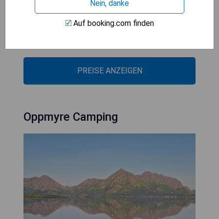
Nein, danke
- Voll ausgestattete Küche
- Schöne Terrasse zum Entspannen
Auf booking.com finden
- Vielfältige Freizeitaktivitäten in der Nähe
- Ruhige Lage in Nyksund
PREISE ANZEIGEN
Oppmyre Camping