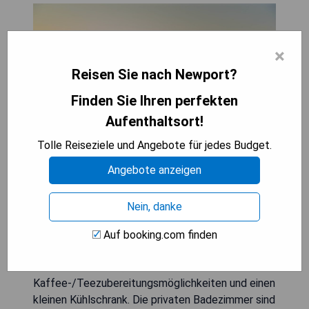
×
Reisen Sie nach Newport?
Finden Sie Ihren perfekten
Aufenthaltsort!
Tolle Reiseziele und Angebote für jedes Budget.
Angebote anzeigen
Das Newport Marriott bietet einen umfassenden
Wellnessbereich und ein Hallenbad und befindet
Nein, danke
sich 3,2 km vom Easton Beach im historischen
Newport, Rhode Island. WLAN ist verfügbar.
Auf booking.com finden
Jedes Zimmer verfügt über einen 55-Zoll-
Flachbildfernseher,
Kaffee-/Teezubereitungsmöglichkeiten und einen
kleinen Kühlschrank. Die privaten Badezimmer sind