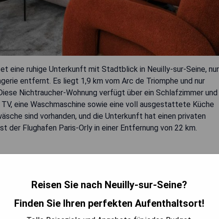
t eine ruhige Unterkunft mit Stadtblick in Neuilly-sur-Seine, nur
erie entfernt. Es liegt 1,9 km vom Arc de Triomphe und nur
 Diese Nichtraucher-Wohnung verfügt über ein Schlafzimmer und
 TV, eine Waschmaschine sowie eine voll ausgestattete Küche
äsche sind vorhanden, und die Unterkunft hat einen privaten
st der Flughafen Paris-Orly in einer Entfernung von 22 km.
Reisen Sie nach Neuilly-sur-Seine?
Finden Sie Ihren perfekten Aufenthaltsort!