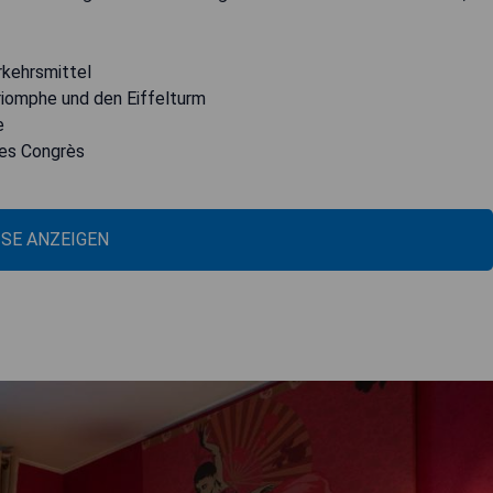
rkehrsmittel
iomphe und den Eiffelturm
e
des Congrès
ISE ANZEIGEN