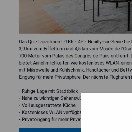
Das Quiet apartment -1BR - 4P - Neuilly-sur-Seine biete
3,9 km vom Eiffelturm und 4,5 km vom Musée de l'Orang
700 Meter vom Palais des Congrès de Paris entfernt.
bietet Annehmlichkeiten wie kostenloses WLAN, einen
mit Mikrowelle und Kühlschrank. Handtücher und Bettw
Eingang für mehr Privatsphäre. Der nächste Flughafen i
- Ruhige Lage mit Stadtblick
- Nahe zu wichtigen Sehenswürdigkeiten
- Voll ausgestattete Küche
- Kostenloses WLAN verfügbar
- Privateingang für mehr Privatsphäre