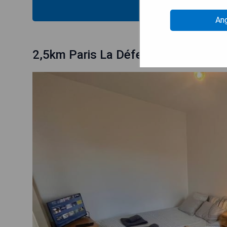
PRE
An
2,5km Paris La Défense Le Neuilly 