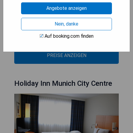
Angebote anzeigen
- Zentrale Lage in München
- Voll ausgestattete Zimmer mit Küchenzeile
Nein, danke
- Umweltfreundliche Standards
- In der Nähe des Hauptbahnhofs
Auf booking.com finden
PREISE ANZEIGEN
Holiday Inn Munich City Centre