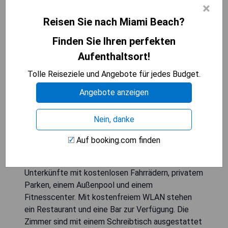
×
Reisen Sie nach Miami Beach?
Finden Sie Ihren perfekten
Aufenthaltsort!
Tolle Reiseziele und Angebote für jedes Budget.
Angebote anzeigen
Nein, danke
Das Kimpton - Hotel Palomar South Beach, ein
IHG Hotel, wurde im Oktober 2019 eröffnet und
Auf booking.com finden
liegt in Miami Beach, nur 2 km vom Lummus Park
Beach entfernt. Das 4-Sterne-Hotel bietet
Unterkünfte mit kostenlosen Fahrrädern, privatem
Parken, einem Außenpool und einem
Fitnesscenter. Mit kostenfreiem WLAN stehen
ein Restaurant und eine Bar zur Verfügung. Die
Zimmer sind mit einem Schreibtisch ausgestattet