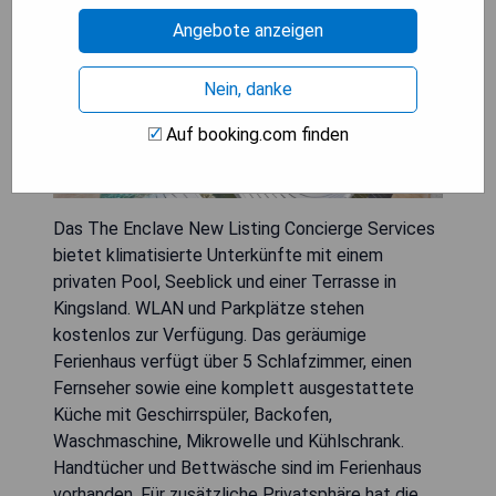
Angebote anzeigen
Nein, danke
Auf booking.com finden
Das The Enclave New Listing Concierge Services
bietet klimatisierte Unterkünfte mit einem
privaten Pool, Seeblick und einer Terrasse in
Kingsland. WLAN und Parkplätze stehen
kostenlos zur Verfügung. Das geräumige
Ferienhaus verfügt über 5 Schlafzimmer, einen
Fernseher sowie eine komplett ausgestattete
Küche mit Geschirrspüler, Backofen,
Waschmaschine, Mikrowelle und Kühlschrank.
Handtücher und Bettwäsche sind im Ferienhaus
vorhanden. Für zusätzliche Privatsphäre hat die