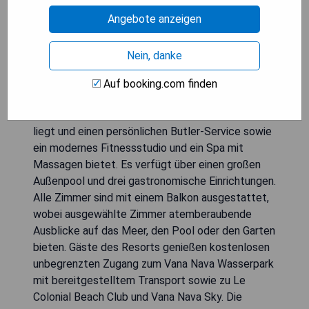
Angebote anzeigen
Nein, danke
Auf booking.com finden
Das InterContinental Hua Hin Resort ist ein
luxuriöses Resort, das direkt am Hua Hin Beach
liegt und einen persönlichen Butler-Service sowie
ein modernes Fitnessstudio und ein Spa mit
Massagen bietet. Es verfügt über einen großen
Außenpool und drei gastronomische Einrichtungen.
Alle Zimmer sind mit einem Balkon ausgestattet,
wobei ausgewählte Zimmer atemberaubende
Ausblicke auf das Meer, den Pool oder den Garten
bieten. Gäste des Resorts genießen kostenlosen
unbegrenzten Zugang zum Vana Nava Wasserpark
mit bereitgestelltem Transport sowie zu Le
Colonial Beach Club und Vana Nava Sky. Die