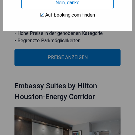
Nein, danke
- Hervorragender Service und Gastfreundschaft
- Moderne Ausstattung und Annehmlichkeiten
Auf booking.com finden
Cons:
- Hohe Preise in der gehobenen Kategorie
- Begrenzte Parkmöglichkeiten
PREISE ANZEIGEN
Embassy Suites by Hilton
Houston-Energy Corridor