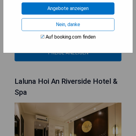
- Elegante Zimmer mit traditionellem
Angebote anzeigen
vietnamesischem Flair
- Entspannende Spa- und Massageangebote
Nein, danke
- Kostenloses WLAN in allen Bereichen
- Freundlicher 24-Stunden-Service
Auf booking.com finden
PREISE ANZEIGEN
Laluna Hoi An Riverside Hotel &
Spa