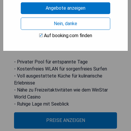
klimatisierte Unterkunft umfasst zudem einen
Angebote anzeigen
Ankleideraum und einen Kamin. Für zusätzliche
Privatsphäre gibt es einen eigenen Eingang und
Nein, danke
schalldichte Wände. Im Freien steht ein
Picknickbereich zur Verfügung, um die Natur zu
Auf booking.com finden
genießen. Das Apogee Stadium ist 48 km vom
Ferienhaus entfernt.
- Privater Pool für entspannte Tage
- Kostenfreies WLAN für sorgenfreies Surfen
- Voll ausgestattete Küche für kulinarische
Erlebnisse
- Nähe zu Freizeitaktivitäten wie dem WinStar
World Casino
- Ruhige Lage mit Seeblick
PREISE ANZEIGEN