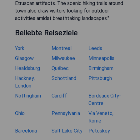
Etruscan artifacts. The scenic hiking trails around
town also draw visitors looking for outdoor
activities amidst breathtaking landscapes."
Beliebte Reiseziele
York
Montreal
Leeds
Glasgow
Milwaukee
Minneapolis
Healdsburg
Québec
Birmingham
Hackney,
Schottland
Pittsburgh
London
Nottingham
Cardiff
Bordeaux City-
Centre
Ohio
Pennsylvania
Via Veneto,
Rome
Barcelona
Salt Lake City
Petoskey