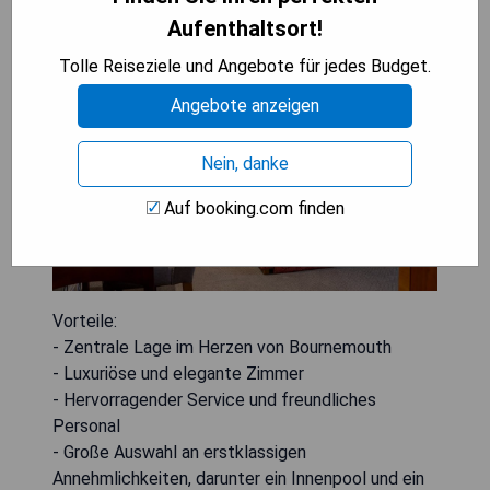
Aufenthaltsort!
Tolle Reiseziele und Angebote für jedes Budget.
Angebote anzeigen
Nein, danke
Auf booking.com finden
Vorteile:
- Zentrale Lage im Herzen von Bournemouth
- Luxuriöse und elegante Zimmer
- Hervorragender Service und freundliches
Personal
- Große Auswahl an erstklassigen
Annehmlichkeiten, darunter ein Innenpool und ein