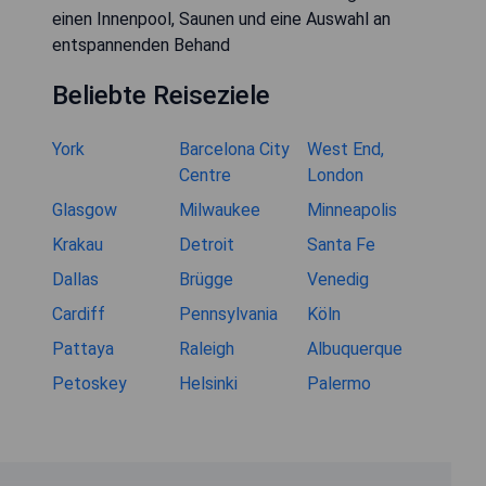
einen Innenpool, Saunen und eine Auswahl an
entspannenden Behand
Beliebte Reiseziele
York
Barcelona City
West End,
Centre
London
Glasgow
Milwaukee
Minneapolis
Krakau
Detroit
Santa Fe
Dallas
Brügge
Venedig
Cardiff
Pennsylvania
Köln
Pattaya
Raleigh
Albuquerque
Petoskey
Helsinki
Palermo