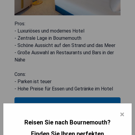
Pros:
- Luxuriöses und modernes Hotel
- Zentrale Lage in Bournemouth
- Schöne Aussicht auf den Strand und das Meer
- Große Auswahl an Restaurants und Bars in der
Nähe
Cons:
- Parken ist teuer
- Hohe Preise für Essen und Getränke im Hotel
PREISE ANZEIGEN
×
Reisen Sie nach Bournemouth?
Norfolk Royale Hotel
Finden Sie Ihren perfekten