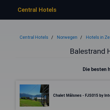
Central Hotels
Central Hotels
Norwegen
Hotels in Z
Balestrand 
Die besten h
Chalet Målsnes - FJS015 by In