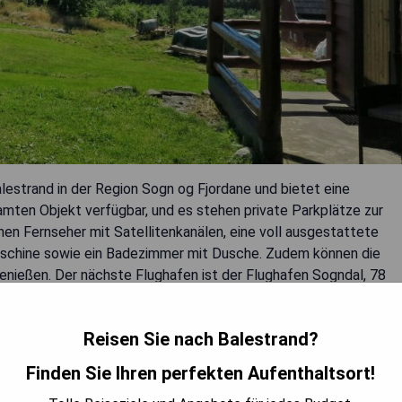
lestrand in der Region Sogn og Fjordane und bietet eine
mten Objekt verfügbar, und es stehen private Parkplätze zur
nen Fernseher mit Satellitenkanälen, eine voll ausgestattete
aschine sowie ein Badezimmer mit Dusche. Zudem können die
nießen. Der nächste Flughafen ist der Flughafen Sogndal, 78
Reisen Sie nach Balestrand?
Finden Sie Ihren perfekten Aufenthaltsort!